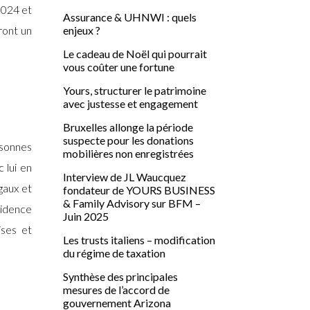
2024 et
Assurance & UHNWI : quels
enjeux ?
ront un
Le cadeau de Noël qui pourrait
vous coûter une fortune
Yours, structurer le patrimoine
avec justesse et engagement
Bruxelles allonge la période
suspecte pour les donations
rsonnes
mobilières non enregistrées
 lui en
Interview de JL Waucquez
gaux et
fondateur de YOURS BUSINESS
& Family Advisory sur BFM –
sidence
Juin 2025
ises et
Les trusts italiens – modification
du régime de taxation
Synthèse des principales
mesures de l’accord de
gouvernement Arizona