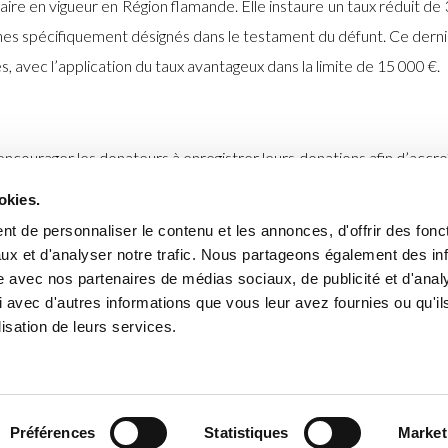
aire en vigueur en Région flamande. Elle instaure un taux réduit de 
es spécifiquement désignés dans le testament du défunt. Ce dernie
res, avec l’application du taux avantageux dans la limite de 15 000 €.
encourager les donateurs à enregistrer leurs donations afin d’accroî
visage de prévoir qu’à partir de 2024, le donateur devra survivre c
okies.
gistrée soit exempte de droits de succession. Cette réforme est 
t de personnaliser le contenu et les annonces, d'offrir des fonct
ux et d'analyser notre trafic. Nous partageons également des in
site avec nos partenaires de médias sociaux, de publicité et d'anal
implications particulières de ces changements sur votre situatio
 avec d'autres informations que vous leur avez fournies ou qu'il
lisation de leurs services.
Préférences
Statistiques
Market
ntions légales
Vie privée
Cookies