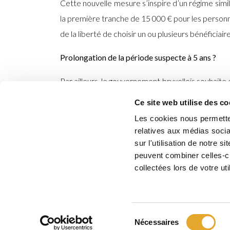
Cette nouvelle mesure s’inspire d’un régime simil
la première tranche de 15 000 € pour les personn
de la liberté de choisir un ou plusieurs bénéficiai
Prolongation de la période suspecte
à 5 ans ?
Par ailleurs, le gouvernement bruxellois souhaite 
recettes fiscales. Le gouvernement Bruxellois en
Ce site web utilise des co
au lieu de trois pour que sa donation non enre
Les cookies nous permetten
vigueur en Wallonie.
relatives aux médias socia
sur l'utilisation de notre 
Si vous souhaitez une évaluation détaillée des 
peuvent combiner celles-ci
sommes disponibles pour vous assister.
collectées lors de votre uti
Sélection
Nécessaires
© Copyright 2026 •
Yours - Business & Family Advisory SA
Me
du