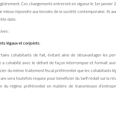
egistrement. Ces changements entreront en vigueur le 1er janvier 
ur mieux répondre aux besoins de la société contemporaine. Ils au
ette date.
ives :
nts légaux et conjoints
:
ains cohabitants de fait, évitant ainsi de désavantager les pe
nne a cohabité avec le défunt de façon interrompue et formait avec
ier du même traitement fiscal préférentiel que les cohabitants lé
ans sera toutefois requise pour bénéficier du tarif réduit sur la ré
tion du régime préférentiel en matière de transmission d’entrepr