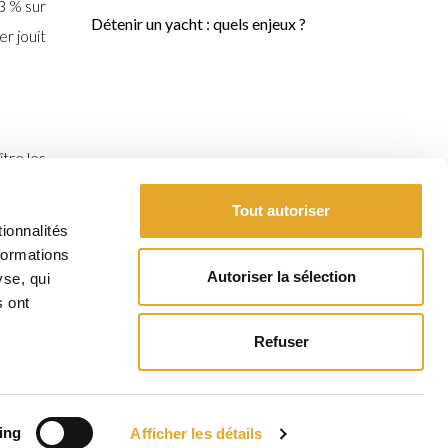
3 % sur
Détenir un yacht : quels enjeux ?
r jouit
tre les
inq ans
Tout autoriser
déjà en
ionnalités
formations
Autoriser la sélection
yse, qui
n, nous
s ont
Refuser
ing
Afficher les détails
FR
EN