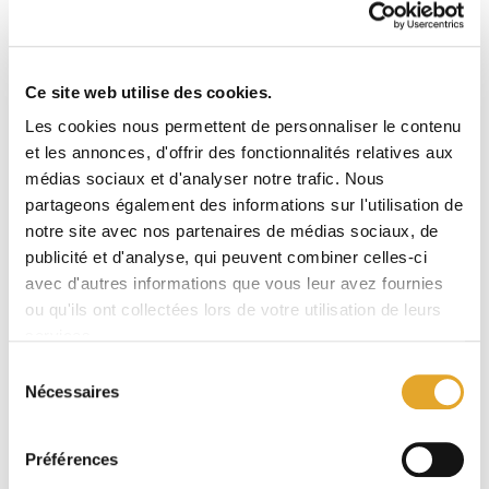
La fourniture de services spécifiques, administratifs, juridiques,
comptables, financiers et immobiliers.
Ce site web utilise des cookies.
[3]
La Cour de cassation a rappelé dans plusieurs arrêts
qu’une
holding animatrice – ayant pour activité principale l’animation de ses
Les cookies nous permettent de personnaliser le contenu
et les annonces, d'offrir des fonctionnalités relatives aux
filiales dans lesquelles elle détient une participation majoritaire – ne
médias sociaux et d'analyser notre trafic. Nous
perd pas sa fonction de holding animatrice en détenant une
partageons également des informations sur l'utilisation de
participation minoritaire dans une société dont elle n’assure pas
notre site avec nos partenaires de médias sociaux, de
l’animation.
publicité et d'analyse, qui peuvent combiner celles-ci
avec d'autres informations que vous leur avez fournies
Elle a également précisé qu’en présence d’une holding mixte, c’est-à-
ou qu'ils ont collectées lors de votre utilisation de leurs
dire, une holding exerçant à la fois une activité d’holding animatrice et
services.
des activités civiles, le caractère prépondérant de la holding animatrice
Sélection
est établi lorsque la valeur vénale des titres des filiales détenus par la
Nécessaires
du
holding représente plus de la moitié de son actif total.
consentement
Nouveau critère : critère de
Préférences
l’effectivité