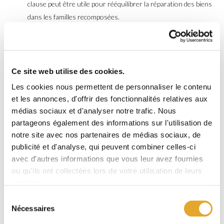
clause peut être utile pour rééquilibrer la réparation des biens
dans les familles recomposées.
La clause d’attribution de communauté. Cette clause permet au
conjoint survivant, sans enfants de lits différents, de recueillir
l’intégralité du patrimoine commun en cas de décès. Cependant,
Ce site web utilise des cookies.
une telle clause peut entraîner un désavantage fiscal en raison
Les cookies nous permettent de personnaliser le contenu
du risque de double taxation sur les mêmes biens lors du décès
et les annonces, d'offrir des fonctionnalités relatives aux
du second conjoint.
médias sociaux et d'analyser notre trafic. Nous
partageons également des informations sur l'utilisation de
La clause d’attribution optionnelle. En incluant cette clause
notre site avec nos partenaires de médias sociaux, de
dans votre contrat, vous offrez à votre conjoint la possibilité de
publicité et d'analyse, qui peuvent combiner celles-ci
choisir « à la carte » sa part d’héritage dans le patrimoine
avec d'autres informations que vous leur avez fournies
commun au moment de votre décès en connaissance de cause,
ou qu'ils ont collectées lors de votre utilisation de leurs
en prenant en compte son âge, son espérance de vie, sa
services.
situation financière et sa relation avec ses enfants.
Sélection
Nécessaires
Autres clauses
du
consentement