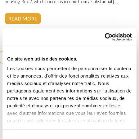
housing, Box 2, which concerns income from a substantial […]
READ MORE
Ce site web utilise des cookies.
OCTOBRE 2023
Les cookies nous permettent de personnaliser le contenu
et les annonces, d'offrir des fonctionnalités relatives aux
médias sociaux et d'analyser notre trafic. Nous
partageons également des informations sur l'utilisation de
notre site avec nos partenaires de médias sociaux, de
publicité et d'analyse, qui peuvent combiner celles-ci
avec d'autres informations que vous leur avez fournies
ou qu'ils ont collectées lors de votre utilisation de leurs
services.
Les nouveautés des Box 2 et Box 3 aux
Sélection